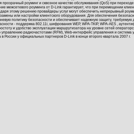
 прозрачный роуминг и сквозное качество обслуживания (QoS) при переходе
ение межсетевого роуминга от D-Link гарантирует, что при перемещении клие
одаря этому решению провайдеры услуг могут обеспечить непрерывный роум
з замены или настройки клиентского оборудования. Для обеспечения безопасн
евую политику безопасности и обеспечивает надежную защиту, требуемую д
ности - поддержка 802.11i, шифрования WEP, WPA-TKIP, WPA-AES , аутентиф
Простоту и удобство эксплуатации маршрутизатора на уровне сетей операторс
о управлению радиочастотами (RFM), Web-интерфейс управления и система 
в России у официальных партнеров D-Link в конце второго квартала 2007 г.