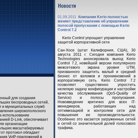
01.09.2011
Компания Kerio полностью
меняет представление об управлении
полосой пропускания с помощью Kerio
Control 7.2
Kerio Control упрощает управление
защитой корпоративной сети
Сан-Хосе (штат Калифорния, США), 30
августа 2011 г. Сегодня компания Kerio
Technologies анонсировала выход Kerio
Control 7.2, новейшей версии популярного
межсетевого экрана уровня UTM,
призванного защитить малый и средний
бизнес от взломов и проникновений в
корпоративную сеть. Kerio Control 7.2
позволяет существенно упростить
нелегкую задачу конфигурации и настройки
качества обслуживания (QoS-Quality of
Service) и полосы пропускания.
енный для создания
Нововведение критично для всех IT-
льших беспроводных сетей,
менеджеров, работающих над
г и муниципальных служб
оптимизацией и контролем сети для
тавления широкополосного
повышения ее производительности.
 а использование
Особенно это касается загруженных сетей
нией D-Link, обеспечивает
и сетей со значительной долей голосового
ля организации
трафика.
больших масштабируемых
тот протокол обладает
ания VoIP-приложений в