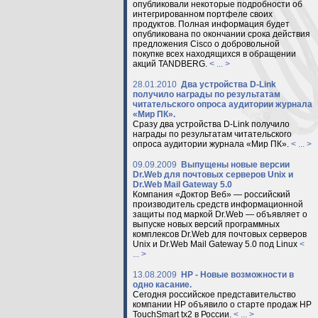
опубликовали некоторые подробности об
интегрированном портфеле своих
продуктов. Полная информация будет
опубликована по окончании срока действия
предложения Cisco о добровольной
покупке всех находящихся в обращении
акций TANDBERG.
< ... >
28.01.2010
Два устройства D-Link
получило награды по результатам
читательского опроса аудитории журнала
«Мир ПК».
Сразу два устройства D-Link получило
награды по результатам читательского
опроса аудитории журнала «Мир ПК».
< ... >
09.09.2009
Выпущены новые версии
Dr.Web для почтовых серверов Unix и
Dr.Web Mail Gateway 5.0
Компания «Доктор Веб» — российский
производитель средств информационной
защиты под маркой Dr.Web — объявляет о
выпуске новых версий программных
комплексов Dr.Web для почтовых серверов
Unix и Dr.Web Mail Gateway 5.0 под Linux
<
... >
13.08.2009
HP - Новые возможности в
одно касание.
Сегодня российское представительство
компании НР объявило о старте продаж HP
TouchSmart tx2 в России.
< ... >