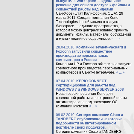
выпустила Workspace — идеальное
решение для общего доступа к файлам и
совместной работы над идеями
Сан-Хосе (штат Калифорния, США), 29
марта 2011. Сегодня компания Kerio
Technologies Inc. объявила о выпуске
Workspace — единого пространства, в
котором можно централизованно хранить
документы, файлы, материалы обсуждений
и мультимедийное содержимое.
< ... >
28.04.2010
Компании Hewlett-Packard и
Foxconn запустили совместное
производство персональных
компьютеров в России
Компании HP и Foxconn объявили о запуске
совместного производства персональных
компьютеров в Санкт–Петербурге.
< ... >
07.04.2010
KERIO CONNECT
сертифицирован для работы под
WINDOWS 7 и WINDOWS SERVER 2008
Новая версия решения Kerio для
совместной работы и электронной почты
оптимизирована под последние ОС
компании Microsoft
< ... >
09.02.2010
Сегодня компании Cisco и
TANDBERG опубликовали некоторые
подробности об интегрированном
портфеле своих продуктов.
Сегодня компании Cisco и TANDBERG