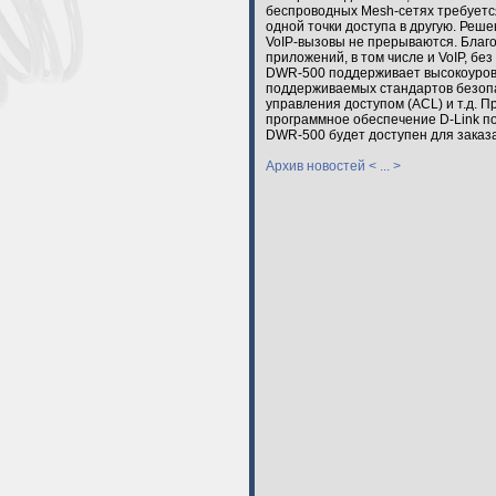
беспроводных Mesh-сетях требуется
одной точки доступа в другую. Реш
VoIP-вызовы не прерываются. Благ
приложений, в том числе и VoIP, бе
DWR-500 поддерживает высокоуровн
поддерживаемых стандартов безопас
управления доступом (ACL) и т.д. 
программное обеспечение D-Link п
DWR-500 будет доступен для заказа 
Архив новостей < ... >