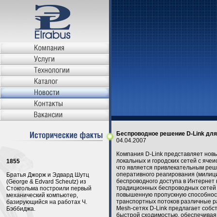
Беспроводное решение D-Link для
04.04.2007
Компания D-Link представляет нов
локальных и городских сетей с яч
1855
что является привлекательным реш
оперативного реагирования (милиц
Братья Джорж и Эдвард Шутц
беспроводного доступа в Интернет 
(George & Edvard Scheutz) из
традиционных беспроводных сетей 
Стокгольма построили первый
повышенную пропускную способност
механический компьютер,
транспортных потоков различные 
базирующийся на работах Ч.
Mesh-сетях D-Link предлагает собс
Бэббиджа.
быстрой сходимостью, обеспечивая 