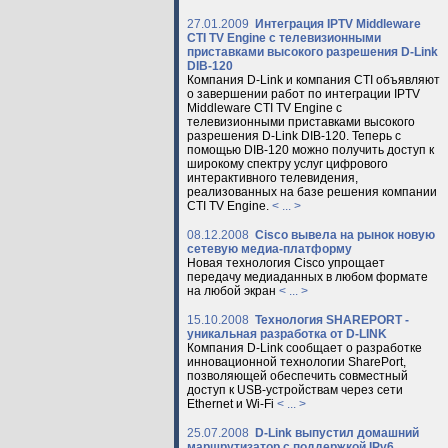
27.01.2009
Интеграция IPTV Middleware
CTI TV Engine с телевизионными
приставками высокого разрешения D-Link
DIB-120
Компания D-Link и компания CTI объявляют
о завершении работ по интеграции IPTV
Middleware CTI TV Engine с
телевизионными приставками высокого
разрешения D-Link DIB-120. Теперь с
помощью DIB-120 можно получить доступ к
широкому спектру услуг цифрового
интерактивного телевидения,
реализованных на базе решения компании
CTI TV Engine.
< ... >
08.12.2008
Cisco вывела на рынок новую
сетевую медиа-платформу
Новая технология Cisco упрощает
передачу медиаданных в любом формате
на любой экран
< ... >
15.10.2008
Технология SHAREPORT -
уникальная разработка от D-LINK
Компания D-Link сообщает о разработке
инновационной технологии SharePort,
позволяющей обеспечить совместный
доступ к USB-устройствам через сети
Ethernet и Wi-Fi
< ... >
25.07.2008
D-Link выпустил домашний
маршрутизатор с поддержкой IPv6