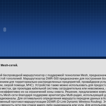
 Mesh-сетей.
ый беспроводной маршрутизатор с поддержкой технологии Mesh, предназнач
еистой топологией. Маршрутизатор DWR-500 предназначен для построения бо
ением для территориально-распределенных предприятий, провайдеров услу
ии, скорой помощи, МЧС). Устройство также можно использовать для предос
в местах, где прокладка кабельной системы затруднительна или невозможна,
неэффективно из-за ограничений зоны охвата. Решение, предлагаемое компа
ь Mesh-сети благодаря поддержке архитектуры Multi-радио, использующей д
радиоканалы. Для оптимального определения маршрута передачи данных в 
твенный протокол маршрутизации DDWR (D-Link Dynamic Wireless Routing). Э
связность сети при отказе какого-либо радиоканала или узла. Для использов