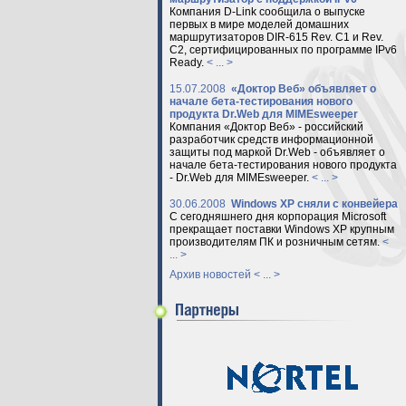
Компания D-Link сообщила о выпуске
первых в мире моделей домашних
маршрутизаторов DIR-615 Rev. C1 и Rev.
C2, сертифицированных по программе IPv6
Ready.
< ... >
15.07.2008
«Доктор Веб» объявляет о
начале бета-тестирования нового
продукта Dr.Web для MIMEsweeper
Компания «Доктор Веб» - российский
разработчик средств информационной
защиты под маркой Dr.Web - объявляет о
начале бета-тестирования нового продукта
- Dr.Web для MIMEsweeper.
< ... >
30.06.2008
Windows XP сняли с конвейера
С сегодняшнего дня корпорация Microsoft
прекращает поставки Windows XP крупным
производителям ПК и розничным сетям.
<
... >
Архив новостей < ... >