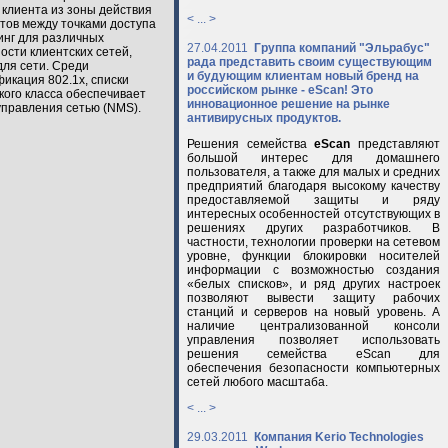
 клиента из зоны действия
< ... >
нтов между точками доступа
инг для различных
27.04.2011
Группа компаний "Эльрабус"
ости клиентских сетей,
рада представить своим существующим
ля сети. Среди
и будующим клиентам новый бренд на
икация 802.1x, списки
российском рынке - eScan! Это
кого класса обеспечивает
инновационное решение на рынке
управления сетью (NMS).
антивирусных продуктов.
Решения семейства
eScan
представляют
большой интерес для домашнего
пользователя, а также для малых и средних
предприятий благодаря высокому качеству
предоставляемой защиты и ряду
интересных особенностей отсутствующих в
решениях других разработчиков. В
частности, технологии проверки на сетевом
уровне, функции блокировки носителей
информации с возможностью создания
«белых списков», и ряд других настроек
позволяют вывести защиту рабочих
станций и серверов на новый уровень. А
наличие централизованной консоли
управления позволяет использовать
решения семейства eScan для
обеспечения безопасности компьютерных
сетей любого масштаба.
< ... >
29.03.2011
Компания Kerio Technologies